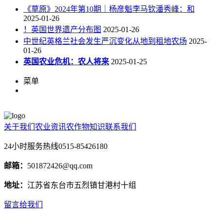
《草原》2024年第10期｜杨彦魁李马钦潘秀峰：和
2025-01-26
！英国世界遗产分布图
2025-01-26
中世纪英格兰社会发生严沉变化从地到租地农场
2025-
01-26
英国农业危机：农人将来
2025-01-25
菜单
关于我们
农业资讯
农作物知识
联系我们
24小时服务热线
0515-85426180
邮箱：
501872426@qq.com
地址：
江苏省东台市五烈镇甘港村十组
留言给我们