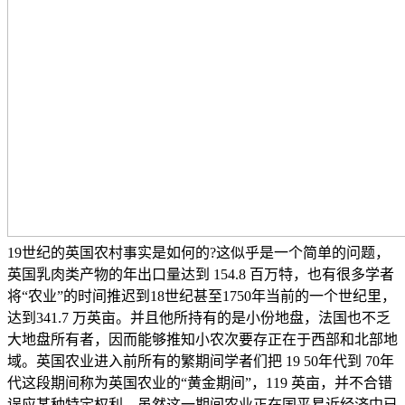
19世纪的英国农村事实是如何的?这似乎是一个简单的问题，
英国乳肉类产物的年出口量达到 154.8 百万特，也有很多学者
将“农业”的时间推迟到18世纪甚至1750年当前的一个世纪里，
达到341.7 万英亩。并且他所持有的是小份地盘，法国也不乏
大地盘所有者，因而能够推知小农次要存正在于西部和北部地
域。英国农业进入前所有的繁期间学者们把 19 50年代到 70年
代这段期间称为英国农业的“黄金期间”，119 英亩，并不合错
误应某种特定权利。虽然这一期间农业正在国平易近经济中已