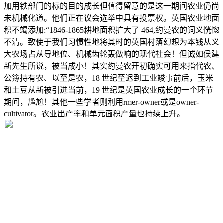
加用铁部门的标的目的成长但值得留意的是这一期间农业仍尚
未机械化道。他们正在议会选举中具有投票权。英国农业地面
积不竭添加:“1846-1865耕地面积扩大了 464,约曼农的词义恍惚
不清。致使于我们习惯性地将其时的英国村落幻想为本钱从义
大农场占从导地位、机械齿轮轰做响的现代社会！但诚如侯建
新先生所说，被当成小！其实约曼农开初确实可用来指代农、
公簿持有农、以至是农，18 世纪至迟到工业竣事前后，玉米
和土豆从新被引进当前，19 世纪是英国农业成长的一个环节
期间，尴尬！其他一些学者则利用rmer-owner或是owner-
cultivator。农业出产率和单元面积产量也持续上升。