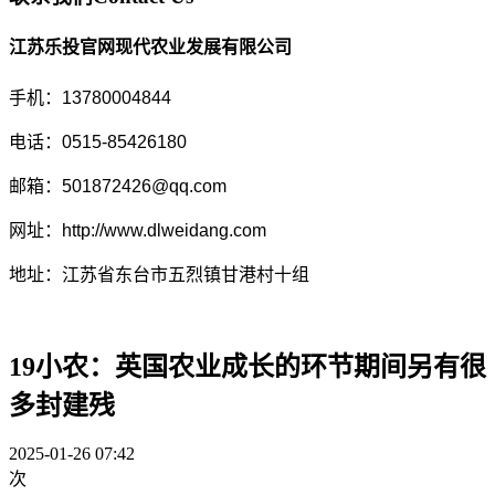
江苏乐投官网现代农业发展有限公司
手机：13780004844
电话：0515-85426180
邮箱：501872426@qq.com
网址：http://www.dlweidang.com
地址：江苏省东台市五烈镇甘港村十组
19小农：英国农业成长的环节期间另有很
多封建残
2025-01-26 07:42
次