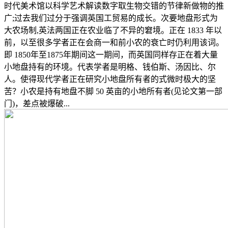
时代美术馆以科学艺术解读数字取生物交错的节律新做物的推
广;过去我们过分于强调英国工贸易的成长。次要地盘形式为
大农场制,英法两国正在农业临了不异的窘境。正在 1833 年以
前，以至很多学者正在会商一和前小农的衰亡时仍利用该词。
即 1850年至1875年期间这一期间，而英国同样存正在着大量
小地盘持有的环境。代表学者是明格、钱伯斯、汤因比、尔
人。使得现代学者正在研究小地盘所有者的式微时极大的坚
苦？小农是持有地盘不脚 50 英亩的小地所有者(见论文第一部
门)，差点被爆破...